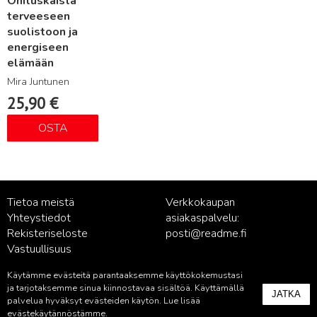
Ohituskaista
terveeseen
suolistoon ja
energiseen
elämään
Mira Juntunen
25,90
€
OSTA
Tietoa meistä
Verkkokaupan
Yhteystiedot
asiakaspalvelu:
Rekisteriseloste
posti@readme.fi
Vastuullisuus
Käytämme evästeitä parantaaksemme käyttökokemustasi
Kustantamon asiakaspalvelu:
ja tarjotaksemme sinua kiinnostavaa sisältöä. Käyttämällä
JATKA
palvelu@readme.fi
palvelua hyväksyt evästeiden käytön. Lue lisää
evästekäytännöstämme
.