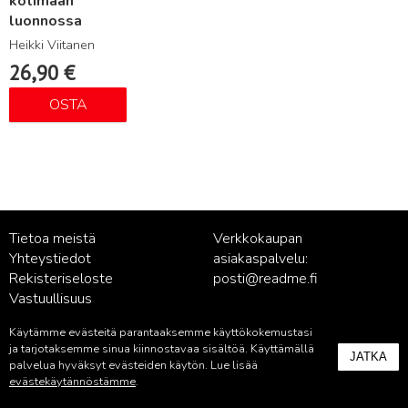
kotimaan
luonnossa
Heikki Viitanen
26,90
€
OSTA
Tietoa meistä
Verkkokaupan
Yhteystiedot
asiakaspalvelu:
Rekisteriseloste
posti@readme.fi
Vastuullisuus
Käytämme evästeitä parantaaksemme käyttökokemustasi
Kustantamon asiakaspalvelu:
ja tarjotaksemme sinua kiinnostavaa sisältöä. Käyttämällä
JATKA
palvelu@readme.fi
palvelua hyväksyt evästeiden käytön. Lue lisää
evästekäytännöstämme
.