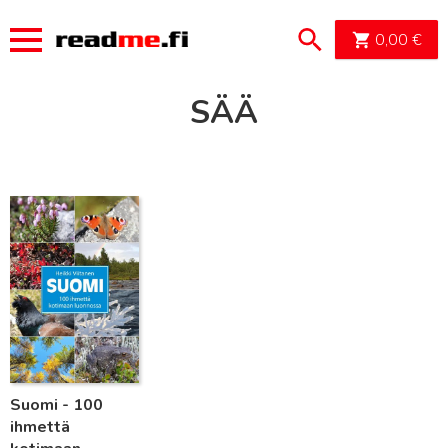
OSTOSK
0,00
€
SÄÄ
Lue lisää
Suomi - 100
ihmettä