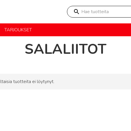
Hae tuotteita
TARJOUKSET
SALALIITOT
ltaisia tuotteita ei löytynyt.