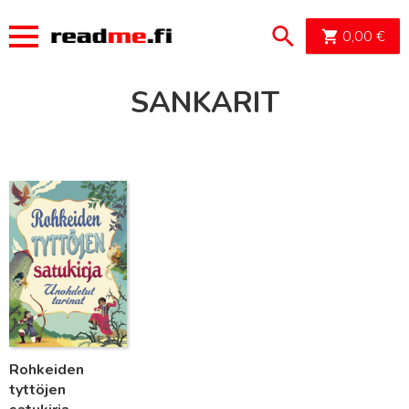
OSTOSK
0,00
€
SANKARIT
Lue lisää
Rohkeiden
tyttöjen