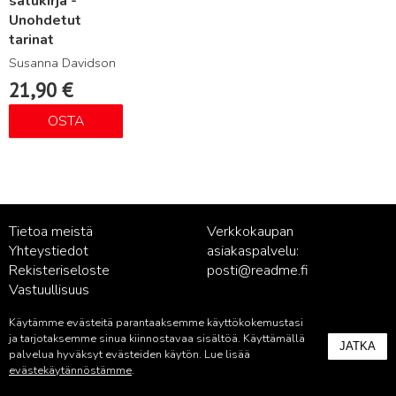
satukirja -
Unohdetut
tarinat
Susanna Davidson
21,90
€
OSTA
Tietoa meistä
Verkkokaupan
Yhteystiedot
asiakaspalvelu:
Rekisteriseloste
posti@readme.fi
Vastuullisuus
Käytämme evästeitä parantaaksemme käyttökokemustasi
Kustantamon asiakaspalvelu:
ja tarjotaksemme sinua kiinnostavaa sisältöä. Käyttämällä
JATKA
palvelu@readme.fi
palvelua hyväksyt evästeiden käytön. Lue lisää
evästekäytännöstämme
.