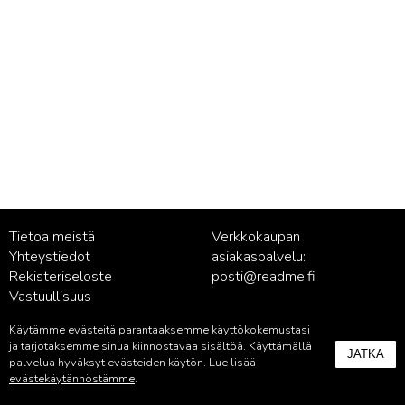
Tietoa meistä
Verkkokaupan
Yhteystiedot
asiakaspalvelu:
Rekisteriseloste
posti@readme.fi
Vastuullisuus
Käytämme evästeitä parantaaksemme käyttökokemustasi
Kustantamon asiakaspalvelu:
ja tarjotaksemme sinua kiinnostavaa sisältöä. Käyttämällä
JATKA
palvelu@readme.fi
palvelua hyväksyt evästeiden käytön. Lue lisää
evästekäytännöstämme
.