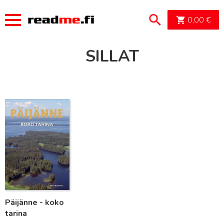
OSTOSK
0,00
€
SILLAT
Lue lisää
Päijänne - koko
tarina