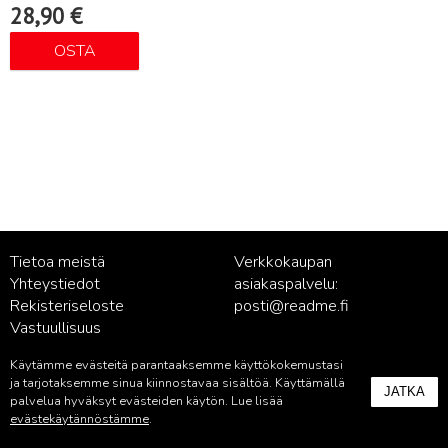
28,90
€
OSTA
Tietoa meistä
Verkkokaupan
Yhteystiedot
asiakaspalvelu:
Rekisteriseloste
posti@readme.fi
Vastuullisuus
Käytämme evästeitä parantaaksemme käyttökokemustasi
Kustantamon asiakaspalvelu:
ja tarjotaksemme sinua kiinnostavaa sisältöä. Käyttämällä
JATKA
palvelu@readme.fi
palvelua hyväksyt evästeiden käytön. Lue lisää
evästekäytännöstämme
.