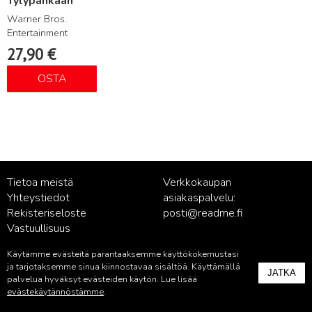
Tylypahkaan
Warner Bros.
Entertainment
27,90
€
OSTA
Tietoa meistä
Verkkokaupan
Yhteystiedot
asiakaspalvelu:
Rekisteriseloste
posti@readme.fi
Vastuullisuus
Käytämme evästeitä parantaaksemme käyttökokemustasi
Kustantamon asiakaspalvelu:
ja tarjotaksemme sinua kiinnostavaa sisältöä. Käyttämällä
JATKA
palvelu@readme.fi
palvelua hyväksyt evästeiden käytön. Lue lisää
evästekäytännöstämme
.