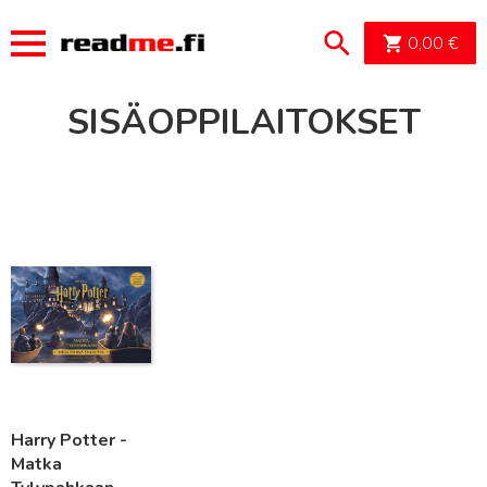
OSTOSK
0,00
€
SISÄOPPILAITOKSET
Lue lisää
Harry Potter -
Matka