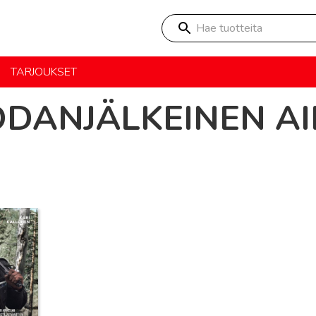
Hae tuotteita
TARJOUKSET
ODANJÄLKEINEN AI