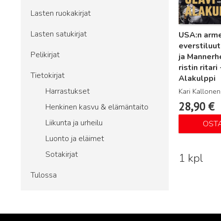
Lasten ruokakirjat
Lasten satukirjat
USA:n arme
everstiluut
Pelikirjat
ja Mannerh
ristin ritari
Tietokirjat
Alakulppi
Harrastukset
Kari Kallonen
28,90
€
Henkinen kasvu & elämäntaito
Liikunta ja urheilu
OST
Luonto ja eläimet
Sotakirjat
1 kpl
Tulossa