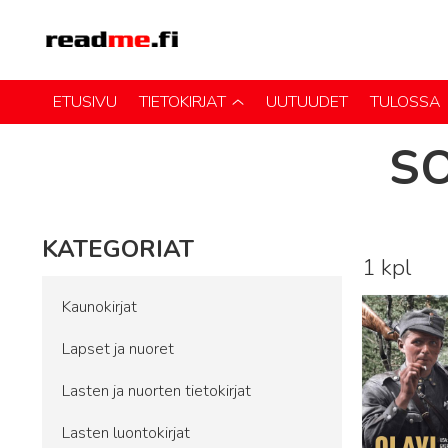
ETUSIVU
TIETOKIRJAT
UUTUUDET
TULOSSA
S
KATEGORIAT
1 kpl
Lue lisää
Kaunokirjat
Lapset ja nuoret
Lasten ja nuorten tietokirjat
Lasten luontokirjat