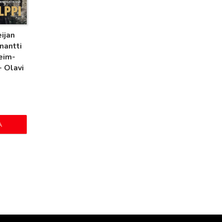
ijan
nantti
eim-
 - Olavi
A