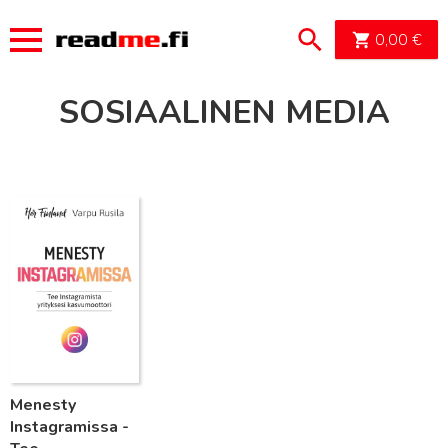
OSTOSK
0,00
€
SOSIAALINEN MEDIA
Lue lisää
Menesty
Instagramissa -