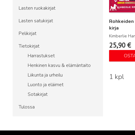
Lasten ruokakirjat
Lasten satukirjat
Rohkeiden 
kirja
Pelikirjat
Kimberlie Ha
25,90
€
Tietokirjat
Harrastukset
OST
Henkinen kasvu & elämäntaito
Liikunta ja urheilu
1 kpl
Luonto ja eläimet
Sotakirjat
Tulossa