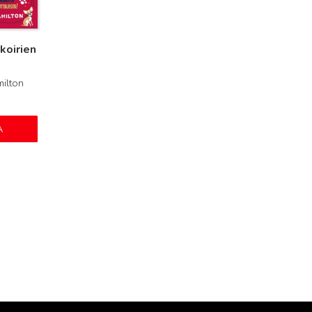
koirien
milton
A