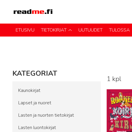
ETUSIVU
TIETOKIRJAT
UUTUUDET
TULOSSA
KATEGORIAT
1 kpl
Lue lisää
Kaunokirjat
Lapset ja nuoret
Lasten ja nuorten tietokirjat
Lasten luontokirjat