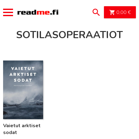
OSTOSK
0,00
€
SOTILASOPERAATIOT
Lue lisää
Vaietut arktiset
sodat