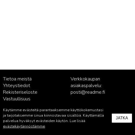
Tietoa meistä
Verkkokaupan
Yhteystiedot
asiakaspalvelu:
Rekisteriseloste
posti@readme.fi
Vastuullisuus
Käytämme evästeitä parantaaksemme käyttökokemustasi
Kustantamon asiakaspalvelu:
ja tarjotaksemme sinua kiinnostavaa sisältöä. Käyttämällä
JATKA
palvelu@readme.fi
palvelua hyväksyt evästeiden käytön. Lue lisää
evästekäytännöstämme
.