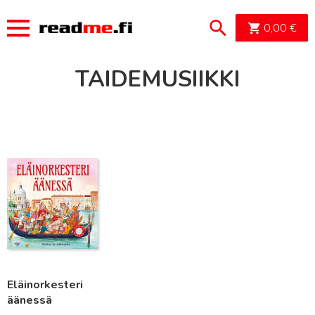
OSTOSK
0,00
€
TAIDEMUSIIKKI
Lue lisää
Eläinorkesteri
äänessä