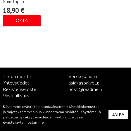
Sam Taplin
18,90
€
OSTA
Tietoa meistä
Verkkokaupan
Yhteystiedot
asiakaspalvelu:
Rekisteriseloste
posti@readme.fi
Vastuullisuus
Käytämme evästeitä parantaaksemme käyttökokemustasi
Kustantamon asiakaspalvelu:
ja tarjotaksemme sinua kiinnostavaa sisältöä. Käyttämällä
JATKA
palvelu@readme.fi
palvelua hyväksyt evästeiden käytön. Lue lisää
evästekäytännöstämme
.