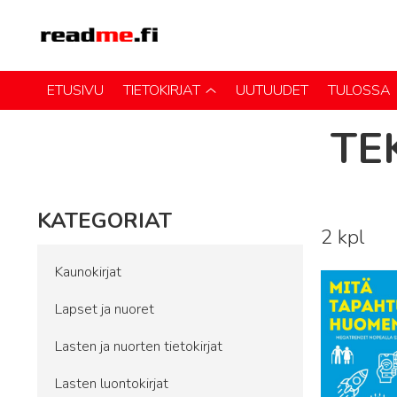
ETUSIVU
TIETOKIRJAT
UUTUUDET
TULOSSA
TE
KATEGORIAT
2 kpl
Lue lisää
Kaunokirjat
Lapset ja nuoret
Lasten ja nuorten tietokirjat
Lasten luontokirjat