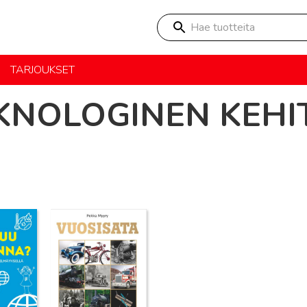
Hae tuotteita
TARJOUKSET
KNOLOGINEN KEHI
Lue lisää