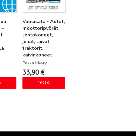
tuu
Vuosisata - Autot,
 –
moottoripyörät,
it
lentokoneet,
junat, laivat,
lä
traktorit,
kaivinkoneet
n
Pekka Myyry
33,90
€
A
OSTA