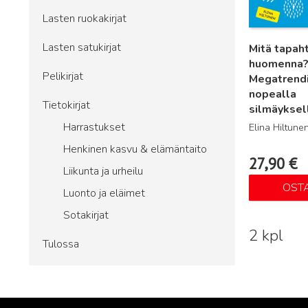
Lasten ruokakirjat
Lasten satukirjat
Mitä tapah
huomenna?
Pelikirjat
Megatrend
nopealla
Tietokirjat
silmäyksel
Harrastukset
Elina Hiltune
Henkinen kasvu & elämäntaito
27,90
€
Liikunta ja urheilu
OST
Luonto ja eläimet
Sotakirjat
2 kpl
Tulossa