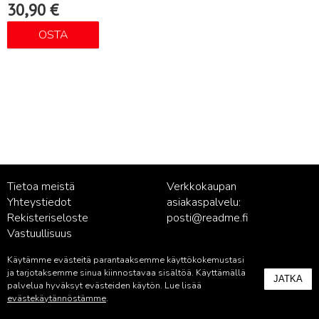
30,90
€
OSTA
Tietoa meistä
Verkkokaupan
Yhteystiedot
asiakaspalvelu:
Rekisteriseloste
posti@readme.fi
Vastuullisuus
Käytämme evästeitä parantaaksemme käyttökokemustasi
Kustantamon asiakaspalvelu:
ja tarjotaksemme sinua kiinnostavaa sisältöä. Käyttämällä
JATKA
palvelu@readme.fi
palvelua hyväksyt evästeiden käytön. Lue lisää
evästekäytännöstämme
.