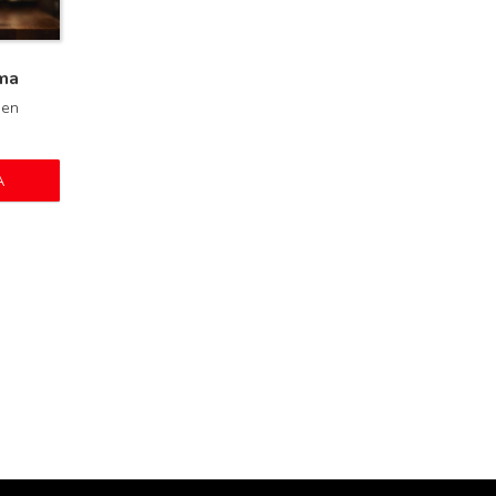
ma
nen
A