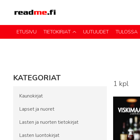
ETUSIVU
TIETOKIRJAT
UUTUUDET
TULOSSA
KATEGORIAT
1 kpl
Lue lisää
Kaunokirjat
Lapset ja nuoret
Lasten ja nuorten tietokirjat
Lasten luontokirjat