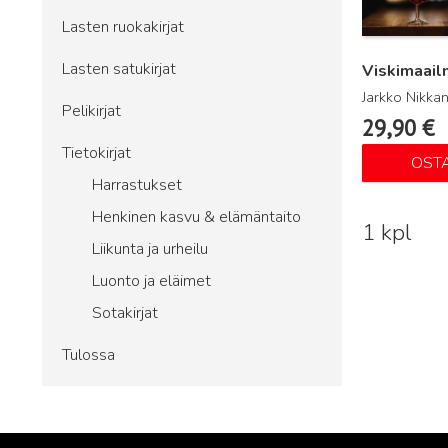
Lasten ruokakirjat
Lasten satukirjat
Viskimaail
Jarkko Nikka
Pelikirjat
29,90
€
Tietokirjat
OST
Harrastukset
Henkinen kasvu & elämäntaito
1 kpl
Liikunta ja urheilu
Luonto ja eläimet
Sotakirjat
Tulossa