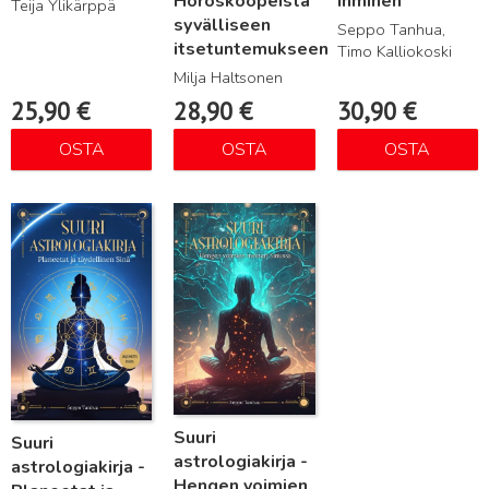
Horoskoopeista
ihminen
Teija Ylikärppä
syvälliseen
Seppo Tanhua,
itsetuntemukseen
Timo Kalliokoski
Milja Haltsonen
25,90
€
28,90
€
30,90
€
OSTA
OSTA
OSTA
Lue lisää
Lue lisää
Suuri
Suuri
astrologiakirja -
astrologiakirja -
Hengen voimien