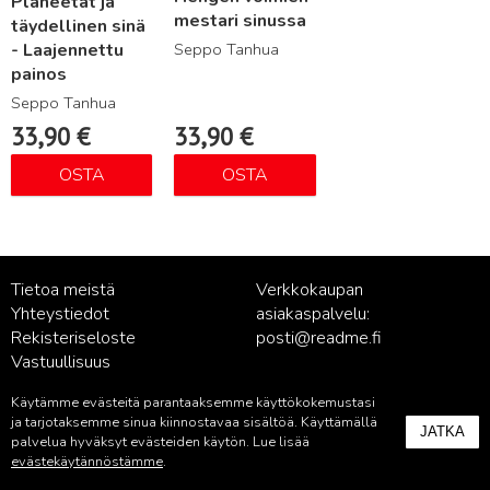
Planeetat ja
mestari sinussa
täydellinen sinä
Seppo Tanhua
- Laajennettu
painos
Seppo Tanhua
33,90
€
33,90
€
OSTA
OSTA
Tietoa meistä
Verkkokaupan
Yhteystiedot
asiakaspalvelu:
Rekisteriseloste
posti@readme.fi
Vastuullisuus
Käytämme evästeitä parantaaksemme käyttökokemustasi
Kustantamon asiakaspalvelu:
ja tarjotaksemme sinua kiinnostavaa sisältöä. Käyttämällä
JATKA
palvelu@readme.fi
palvelua hyväksyt evästeiden käytön. Lue lisää
evästekäytännöstämme
.