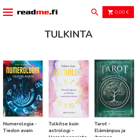
OSTOSK
0,00
€
TULKINTA
Lue lisää
Lue lisää
Lue lisää
Numerologia -
Tulkitse kuin
Tarot -
Tiedon avain
astrologi –
Elämänpuu ja