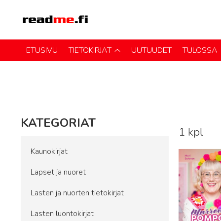
ETUSIVU
TIETOKIRJAT
UUTUUDET
TULOSSA
KATEGORIAT
1 kpl
Lue lisää
Kaunokirjat
Lapset ja nuoret
Lasten ja nuorten tietokirjat
Lasten luontokirjat