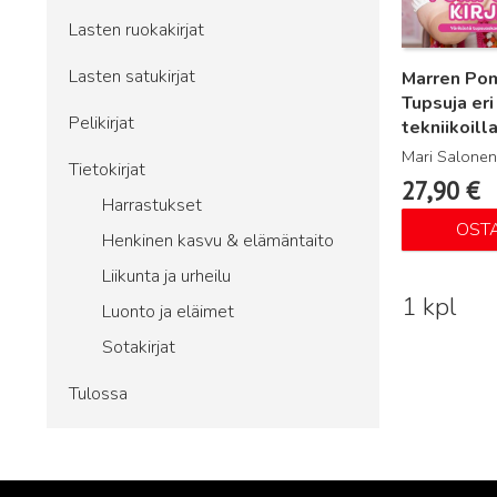
Lasten ruokakirjat
Lasten satukirjat
Marren Po
Tupsuja eri
Pelikirjat
tekniikoill
Mari Salonen
Tietokirjat
27,90
€
Harrastukset
OST
Henkinen kasvu & elämäntaito
Liikunta ja urheilu
1 kpl
Luonto ja eläimet
Sotakirjat
Tulossa