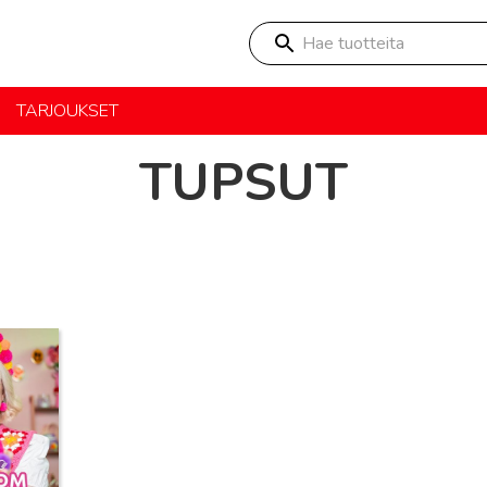
Hae tuotteita
TARJOUKSET
TUPSUT