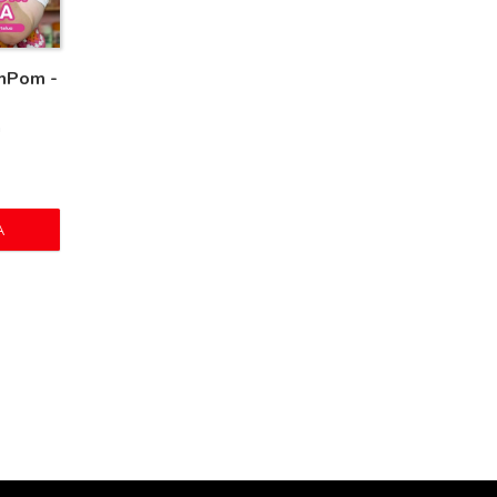
mPom -
a
A