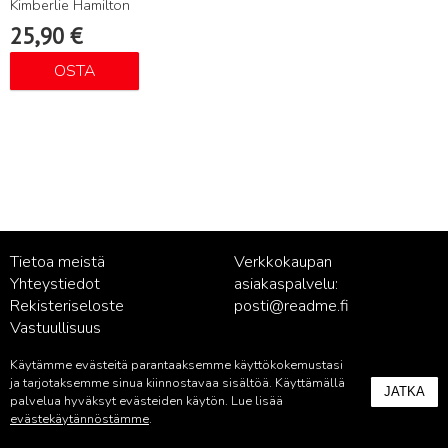
Kimberlie Hamilton
25,90
€
OSTA
Tietoa meistä
Verkkokaupan
Yhteystiedot
asiakaspalvelu:
Rekisteriseloste
posti@readme.fi
Vastuullisuus
Käytämme evästeitä parantaaksemme käyttökokemustasi
Kustantamon asiakaspalvelu:
ja tarjotaksemme sinua kiinnostavaa sisältöä. Käyttämällä
JATKA
palvelu@readme.fi
palvelua hyväksyt evästeiden käytön. Lue lisää
evästekäytännöstämme
.