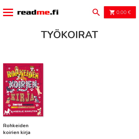
OSTOSK
0,00
€
TYÖKOIRAT
Lue lisää
Rohkeiden
koirien kirja