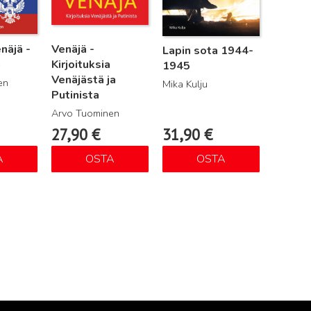
näjä -
Venäjä -
Lapin sota 1944-
a
Kirjoituksia
1945
Venäjästä ja
en
Mika Kulju
Putinista
Arvo Tuominen
27,90
€
31,90
€
A
OSTA
OSTA