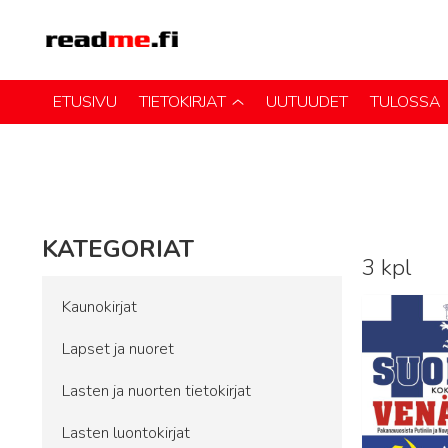
ETUSIVU
TIETOKIRJAT
UUTUUDET
TULOSSA
KATEGORIAT
3 kpl
Lue lisää
Kaunokirjat
Lapset ja nuoret
Lasten ja nuorten tietokirjat
Lasten luontokirjat