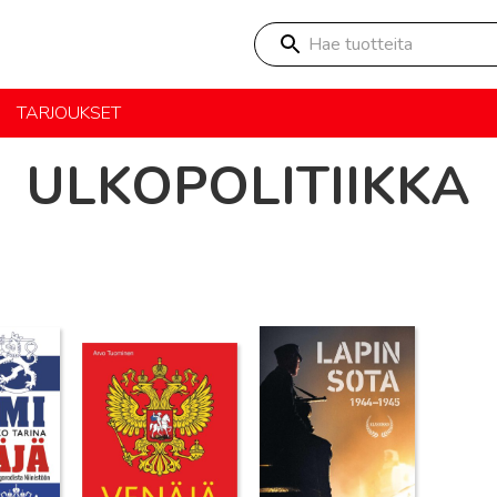
Hae tuotteita
TARJOUKSET
ULKOPOLITIIKKA
Lue lisää
Lue lisää