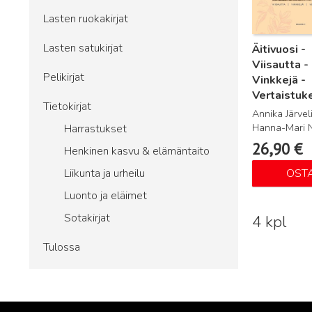
Lasten ruokakirjat
Lasten satukirjat
Äitivuosi -
Viisautta -
Pelikirjat
Vinkkejä -
Vertaistuk
Tietokirjat
Annika Järveli
Hanna-Mari 
Harrastukset
26,90
€
Henkinen kasvu & elämäntaito
Liikunta ja urheilu
OST
Luonto ja eläimet
Sotakirjat
4 kpl
Tulossa