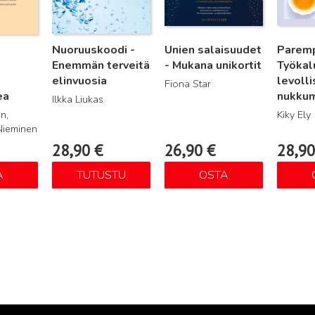
Nuoruuskoodi -
Unien salaisuudet
Paremp
Enemmän terveitä
- Mukana unikortit
Työkal
elinvuosia
levoll
Fiona Star
ea
nukku
Ilkka Liukas
n,
Kiky Ely
Nieminen
28,90
€
26,90
€
28,9
A
TUTUSTU
OSTA