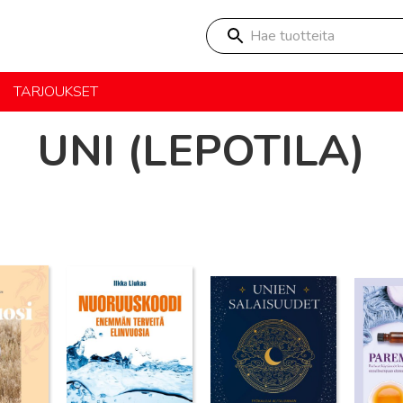
Hae tuotteita
TARJOUKSET
UNI (LEPOTILA)
Lue lisää
Lue lisää
Lue lisä