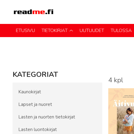
ETUSIVU
TIETOKIRJAT
UUTUUDET
TULOSSA
KATEGORIAT
4 kpl
Lue lisää
Kaunokirjat
Lapset ja nuoret
Lasten ja nuorten tietokirjat
Lasten luontokirjat