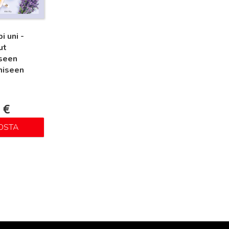
i uni -
ut
iseen
miseen
0
€
OSTA