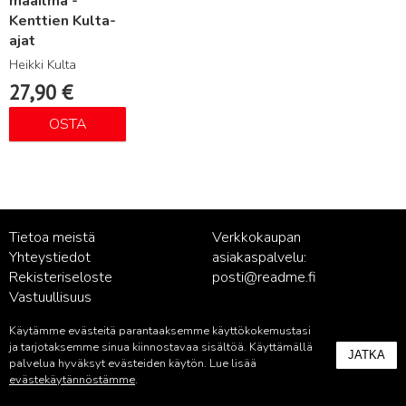
maailma -
Kenttien Kulta-
ajat
Heikki Kulta
27,90
€
OSTA
Tietoa meistä
Verkkokaupan
Yhteystiedot
asiakaspalvelu:
Rekisteriseloste
posti@readme.fi
Vastuullisuus
Käytämme evästeitä parantaaksemme käyttökokemustasi
Kustantamon asiakaspalvelu:
ja tarjotaksemme sinua kiinnostavaa sisältöä. Käyttämällä
JATKA
palvelu@readme.fi
palvelua hyväksyt evästeiden käytön. Lue lisää
evästekäytännöstämme
.