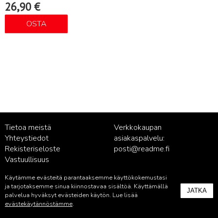
26,90
€
OSTA
Tietoa meistä
Verkkokaupan
Yhteystiedot
asiakaspalvelu:
Rekisteriseloste
posti@readme.fi
Vastuullisuus
Käytämme evästeitä parantaaksemme käyttökokemustasi
Kustantamon asiakaspalvelu:
ja tarjotaksemme sinua kiinnostavaa sisältöä. Käyttämällä
JATKA
palvelu@readme.fi
palvelua hyväksyt evästeiden käytön. Lue lisää
evästekäytännöstämme
.