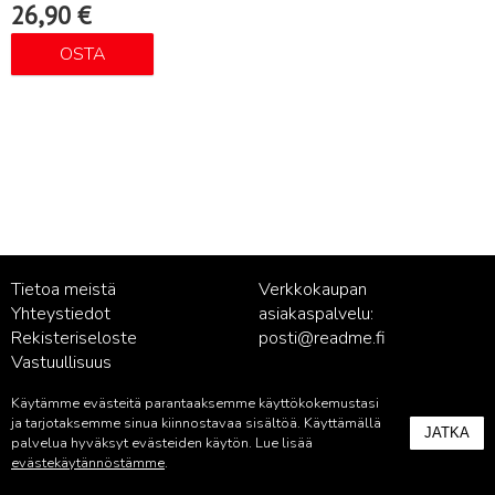
26,90
€
OSTA
Tietoa meistä
Verkkokaupan
Yhteystiedot
asiakaspalvelu:
Rekisteriseloste
posti@readme.fi
Vastuullisuus
Käytämme evästeitä parantaaksemme käyttökokemustasi
Kustantamon asiakaspalvelu:
ja tarjotaksemme sinua kiinnostavaa sisältöä. Käyttämällä
JATKA
palvelu@readme.fi
palvelua hyväksyt evästeiden käytön. Lue lisää
evästekäytännöstämme
.