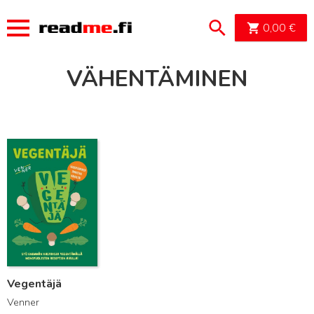
OSTOSK
0,00
€
VÄHENTÄMINEN
Lue lisää
Vegentäjä
Venner