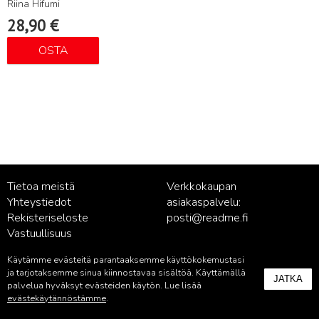
Riina Hifumi
28,90
€
OSTA
Tietoa meistä
Verkkokaupan
Yhteystiedot
asiakaspalvelu:
Rekisteriseloste
posti@readme.fi
Vastuullisuus
Käytämme evästeitä parantaaksemme käyttökokemustasi
Kustantamon asiakaspalvelu:
ja tarjotaksemme sinua kiinnostavaa sisältöä. Käyttämällä
JATKA
palvelu@readme.fi
palvelua hyväksyt evästeiden käytön. Lue lisää
evästekäytännöstämme
.