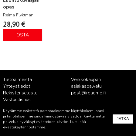
Luontokuvaajan
opas
Reima Flyktman
28,90
€
OSTA
Tietoa meistä
Verkkokaupan
Yhteystiedot
asiakaspalvelu:
Rekisteriseloste
posti@readme.fi
Vastuullisuus
Käytämme evästeitä parantaaksemme käyttökokemustasi
Kustantamon asiakaspalvelu:
ja tarjotaksemme sinua kiinnostavaa sisältöä. Käyttämällä
JATKA
palvelu@readme.fi
palvelua hyväksyt evästeiden käytön. Lue lisää
evästekäytännöstämme
.