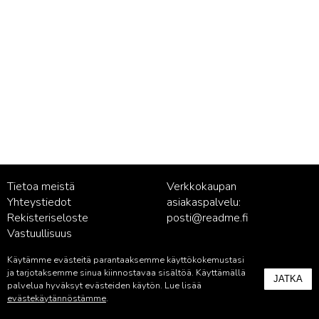
Tietoa meistä
Verkkokaupan
Yhteystiedot
asiakaspalvelu:
Rekisteriseloste
posti@readme.fi
Vastuullisuus
Käytämme evästeitä parantaaksemme käyttökokemustasi
Kustantamon asiakaspalvelu:
ja tarjotaksemme sinua kiinnostavaa sisältöä. Käyttämällä
JATKA
palvelu@readme.fi
palvelua hyväksyt evästeiden käytön. Lue lisää
evästekäytännöstämme
.