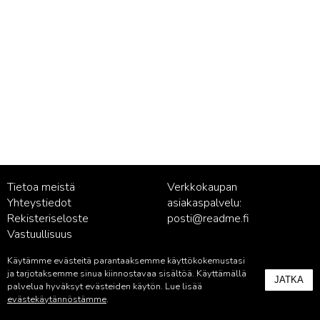
Tietoa meistä
Verkkokaupan
Yhteystiedot
asiakaspalvelu:
Rekisteriseloste
posti@readme.fi
Vastuullisuus
Käytämme evästeitä parantaaksemme käyttökokemustasi
Kustantamon asiakaspalvelu:
ja tarjotaksemme sinua kiinnostavaa sisältöä. Käyttämällä
JATKA
palvelu@readme.fi
palvelua hyväksyt evästeiden käytön. Lue lisää
evästekäytännöstämme
.