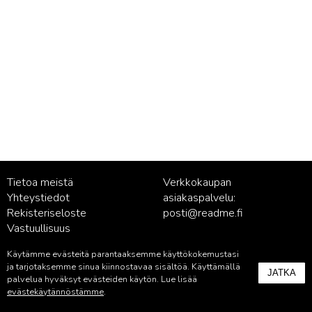
Tietoa meistä
Verkkokaupan
Yhteystiedot
asiakaspalvelu:
Rekisteriseloste
posti@readme.fi
Vastuullisuus
Käytämme evästeitä parantaaksemme käyttökokemustasi
Kustantamon asiakaspalvelu:
ja tarjotaksemme sinua kiinnostavaa sisältöä. Käyttämällä
JATKA
palvelu@readme.fi
palvelua hyväksyt evästeiden käytön. Lue lisää
evästekäytännöstämme
.