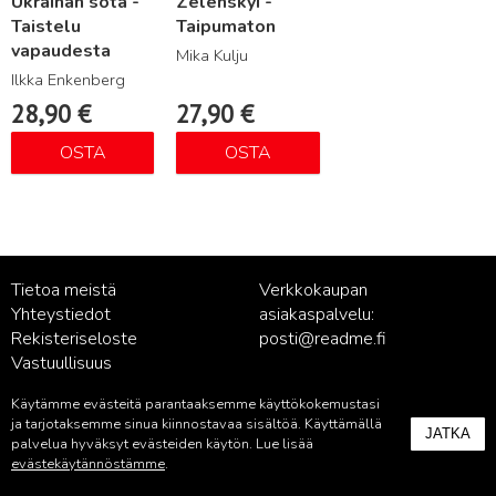
Ukrainan sota -
Zelenskyi -
Taistelu
Taipumaton
vapaudesta
Mika Kulju
Ilkka Enkenberg
28,90
€
27,90
€
OSTA
OSTA
Tietoa meistä
Verkkokaupan
Yhteystiedot
asiakaspalvelu:
Rekisteriseloste
posti@readme.fi
Vastuullisuus
Käytämme evästeitä parantaaksemme käyttökokemustasi
Kustantamon asiakaspalvelu:
ja tarjotaksemme sinua kiinnostavaa sisältöä. Käyttämällä
JATKA
palvelu@readme.fi
palvelua hyväksyt evästeiden käytön. Lue lisää
evästekäytännöstämme
.