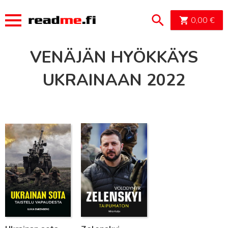
OSTOSK
0,00
€
VENÄJÄN HYÖKKÄYS
UKRAINAAN 2022
Lue lisää
Lue lisää