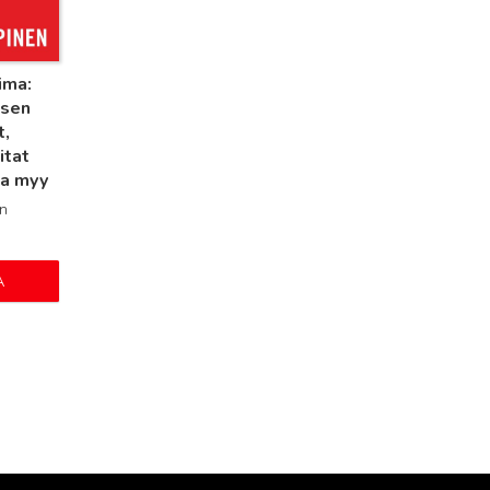
ima:
isen
t,
itat
ka myy
n
A