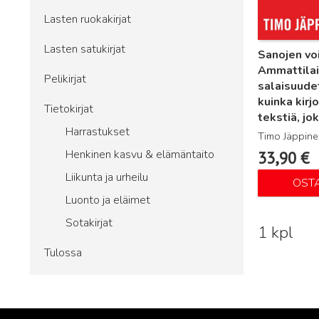
Lasten ruokakirjat
Lasten satukirjat
Sanojen vo
Ammattila
Pelikirjat
salaisuude
kuinka kirjo
Tietokirjat
tekstiä, jo
Harrastukset
Timo Jäppine
Henkinen kasvu & elämäntaito
33,90
€
Liikunta ja urheilu
OST
Luonto ja eläimet
Sotakirjat
1 kpl
Tulossa