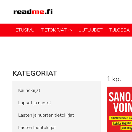
ETUSIVU
TIETOKIRJAT
UUTUUDET
TULOSSA
KATEGORIAT
1 kpl
Lue lisää
Kaunokirjat
Lapset ja nuoret
Lasten ja nuorten tietokirjat
Lasten luontokirjat