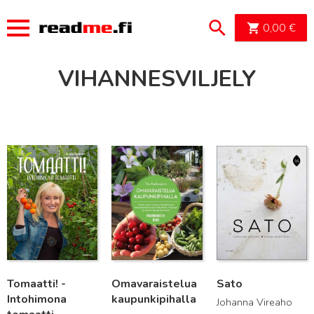
OSTOSK
0,00
€
VIHANNESVILJELY
Lue lisää
Lue lisää
Lue lisää
Tomaatti! -
Omavaraistelua
Sato
Intohimona
kaupunkipihalla
Johanna Vireaho