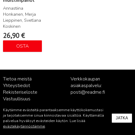
muistiinpanot
Annastiina
Honkanen, Merja
Lieppinen, Svetlana
Koskinen
26,90
€
OSTA
Tietoa meistä
Verkkokaupan
Yhteystiedot
asiakaspalvelu:
Rekisteriseloste
posti@readme.fi
Vastuullisuus
Käytämme evästeitä parantaaksemme käyttökokemustasi
Kustantamon asiakaspalvelu:
ja tarjotaksemme sinua kiinnostavaa sisältöä. Käyttämällä
JATKA
palvelu@readme.fi
palvelua hyväksyt evästeiden käytön. Lue lisää
evästekäytännöstämme
.