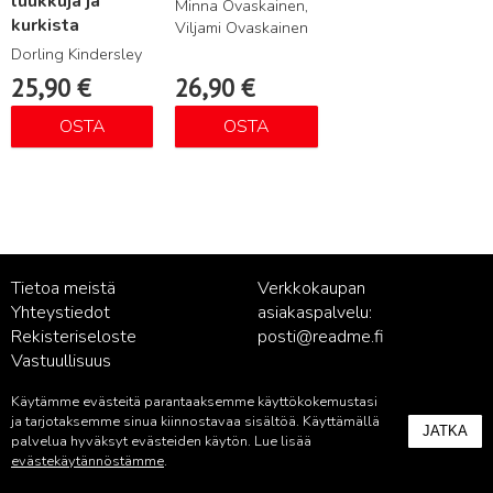
luukkuja ja
Minna Ovaskainen,
kurkista
Viljami Ovaskainen
Dorling Kindersley
25,90
€
26,90
€
OSTA
OSTA
Tietoa meistä
Verkkokaupan
Yhteystiedot
asiakaspalvelu:
Rekisteriseloste
posti@readme.fi
Vastuullisuus
Käytämme evästeitä parantaaksemme käyttökokemustasi
Kustantamon asiakaspalvelu:
ja tarjotaksemme sinua kiinnostavaa sisältöä. Käyttämällä
JATKA
palvelu@readme.fi
palvelua hyväksyt evästeiden käytön. Lue lisää
evästekäytännöstämme
.