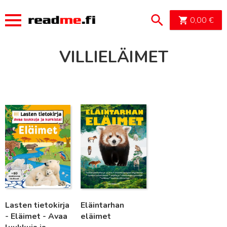
OSTOSK
0,00
€
VILLIELÄIMET
Lue lisää
Lue lisää
Lasten tietokirja
Eläintarhan
- Eläimet - Avaa
eläimet