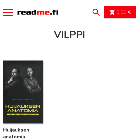
OSTOSK
0,00
€
VILPPI
Lue lisää
Huijauksen
anatomia