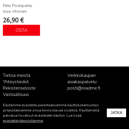
Pete Poskiparta,
Jose Ahonen
26,90
€
OSTA
Tietoa meistä
Verkkokaupan
Yhteystiedot
asiakaspalvelu:
Rekisteriseloste
posti@readme.fi
Vastuullisuus
Käytämme evästeitä parantaaksemme käyttökokemustasi
Kustantamon asiakaspalvelu:
ja tarjotaksemme sinua kiinnostavaa sisältöä. Käyttämällä
JATKA
palvelu@readme.fi
palvelua hyväksyt evästeiden käytön. Lue lisää
evästekäytännöstämme
.