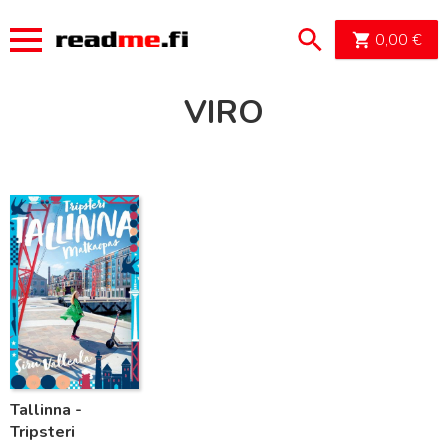
OSTOSK
0,00
€
VIRO
Lue lisää
Tallinna -
Tripsteri