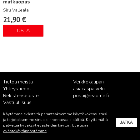
matkaopas
Siru Valleala
21,90
€
OSTA
Tietoa meistä
Verkkokaupan
Yhteystiedot
asiakaspalvelu:
Rekisteriseloste
posti@readme.fi
Vastuullisuus
Käytämme evästeitä parantaaksemme käyttökokemustasi
Kustantamon asiakaspalvelu:
ja tarjotaksemme sinua kiinnostavaa sisältöä. Käyttämällä
JATKA
palvelu@readme.fi
palvelua hyväksyt evästeiden käytön. Lue lisää
evästekäytännöstämme
.