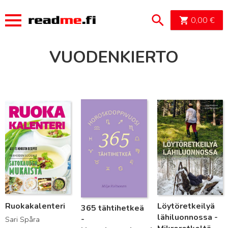
OSTOSK
0,00
€
VUODENKIERTO
Lue lisää
Lue lisää
Lue lisää
Ruokakalenteri
Löytöretkeilyä
365 tähtihetkeä
lähiluonnossa -
-
Sari Spåra