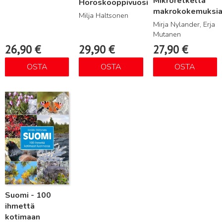
Mikroretkeltä
Horoskooppivuosi
makrokokemuksi
Milja Haltsonen
Mirja Nylander, Erja
Mutanen
26,90
€
29,90
€
27,90
€
OSTA
OSTA
OSTA
Lue lisää
Suomi - 100
ihmettä
kotimaan