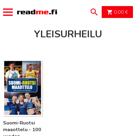
OSTOSK
0,00
€
YLEISURHEILU
Lue lisää
Suomi-Ruotsi
maaottelu - 100