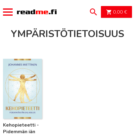
OSTOSK
0,00
€
YMPÄRISTÖTIETOISUUS
Lue lisää
Kehopieteetti -
Pidemmän iän