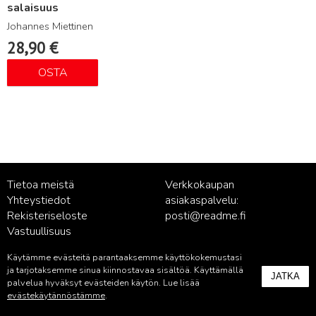
salaisuus
Johannes Miettinen
28,90
€
OSTA
Tietoa meistä
Verkkokaupan
Yhteystiedot
asiakaspalvelu:
Rekisteriseloste
posti@readme.fi
Vastuullisuus
Käytämme evästeitä parantaaksemme käyttökokemustasi
Kustantamon asiakaspalvelu:
ja tarjotaksemme sinua kiinnostavaa sisältöä. Käyttämällä
JATKA
palvelu@readme.fi
palvelua hyväksyt evästeiden käytön. Lue lisää
evästekäytännöstämme
.