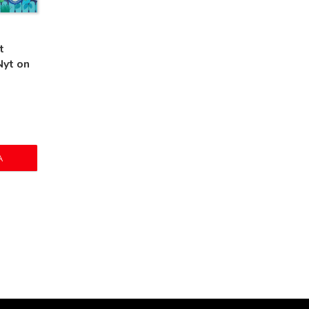
t
Nyt on
A