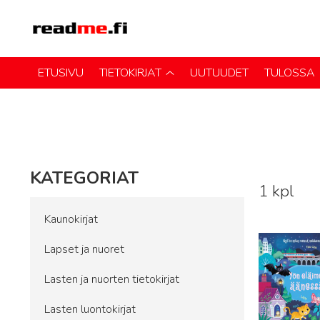
ETUSIVU
TIETOKIRJAT
UUTUUDET
TULOSSA
KATEGORIAT
1 kpl
Lue lisää
Kaunokirjat
Lapset ja nuoret
Lasten ja nuorten tietokirjat
Lasten luontokirjat