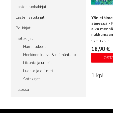
Lasten ruokakirjat
Lasten satukirjat
Yön eläime
äänessä - 
Pelikirjat
aika mennä
nukkumaan
Tietokirjat
Sam Taplin
Harrastukset
18,90
€
Henkinen kasvu & elämäntaito
OST
Liikunta ja urheilu
Luonto ja eläimet
1 kpl
Sotakirjat
Tulossa