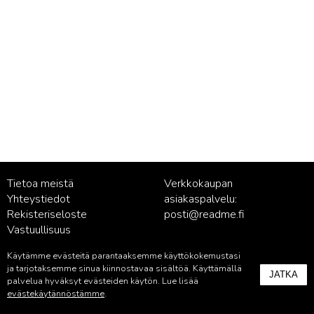
Tietoa meistä
Verkkokaupan
Yhteystiedot
asiakaspalvelu:
Rekisteriseloste
posti@readme.fi
Vastuullisuus
Käytämme evästeitä parantaaksemme käyttökokemustasi
Kustantamon asiakaspalvelu:
ja tarjotaksemme sinua kiinnostavaa sisältöä. Käyttämällä
JATKA
palvelu@readme.fi
palvelua hyväksyt evästeiden käytön. Lue lisää
evästekäytännöstämme
.