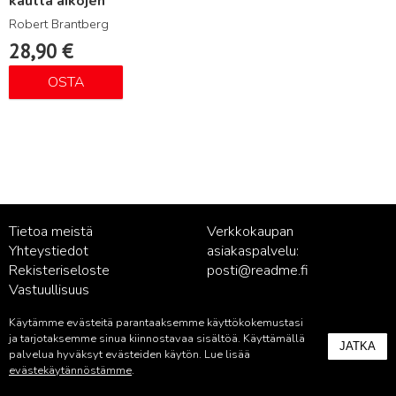
kautta aikojen
Robert Brantberg
28,90
€
OSTA
Tietoa meistä
Verkkokaupan
Yhteystiedot
asiakaspalvelu:
Rekisteriseloste
posti@readme.fi
Vastuullisuus
Käytämme evästeitä parantaaksemme käyttökokemustasi
Kustantamon asiakaspalvelu:
ja tarjotaksemme sinua kiinnostavaa sisältöä. Käyttämällä
JATKA
palvelu@readme.fi
palvelua hyväksyt evästeiden käytön. Lue lisää
evästekäytännöstämme
.