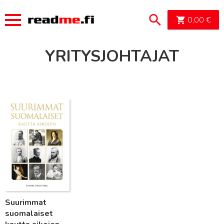
OSTOSK
0,00
€
YRITYSJOHTAJAT
Lue lisää
Suurimmat
suomalaiset