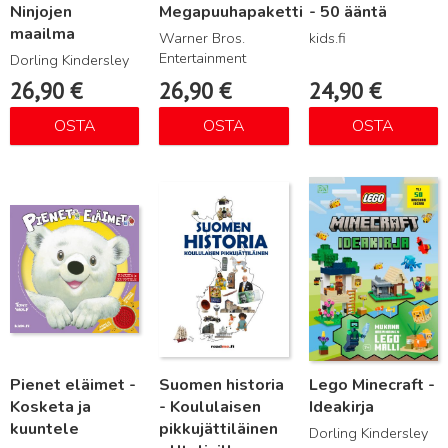
Ninjojen
Megapuuhapaketti
- 50 ääntä
maailma
Warner Bros.
kids.fi
Entertainment
Dorling Kindersley
26,90
€
26,90
€
24,90
€
OSTA
OSTA
OSTA
Lue lisää
Lue lisää
Lue lisää
Pienet eläimet -
Suomen historia
Lego Minecraft -
Kosketa ja
- Koululaisen
Ideakirja
kuuntele
pikkujättiläinen
Dorling Kindersley