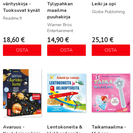
värityskirja -
Tylypahkan
Leiki ja opi
Tuoksuvat kynät
maailma
Globe Publishing
puuhakirja
Readme.fi
Warner Bros.
Entertainment
18,60
€
14,90
€
25,10
€
OSTA
OSTA
OSTA
Lue lisää
Lue lisää
Lue lisää
Avaruus -
Lentokoneita &
Taikamaailma -