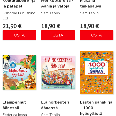
Koululaisen kirja
Helikoptereita -
Mukana
ja palapeli
Ääniä ja valoja
taikasauva
Usborne Publishing
Sam Taplin
Sam Taplin
Ltd
21,90
€
18,90
€
18,90
€
OSTA
OSTA
OSTA
Lue lisää
Lue lisää
Lue lisää
Eläinpennut
Eläinorkesteri
Lasten sanakirja
äänessä
äänessä
- 1000
hyödyllistä
Federica Iossa
Sam Taplin