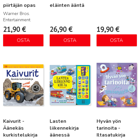
piirtäjän opas
eläinten ääntä
Warner Bros.
Entertainment
21,90
€
26,90
€
19,90
€
OSTA
OSTA
OSTA
Lue lisää
Lue lisää
Lue lisää
Kaivurit -
Lasten
Hyvän yön
Äänekäs
liikennekirja
tarinoita -
kurkistelukirja
äänessä
Iltasatukirja