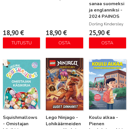
sanaa suomeksi
ja englanniksi -
2024 PAINOS
Dorling Kindersley
18,90
€
18,90
€
25,90
€
TUTUSTU
OSTA
OSTA
Lue lisää
Lue lisää
Lue lisää
Squishmallows
Lego Ninjago -
Koulu alkaa -
- Omistajan
Lohikäärmeiden
Pienen