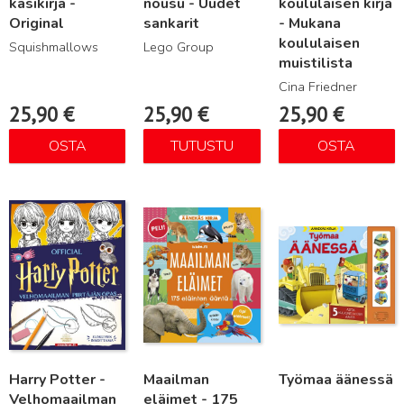
käsikirja -
nousu - Uudet
koululaisen kirja
Original
sankarit
- Mukana
koululaisen
Squishmallows
Lego Group
muistilista
Cina Friedner
25,90
€
25,90
€
25,90
€
OSTA
TUTUSTU
OSTA
Lue lisää
Lue lisää
Lue lisää
Harry Potter -
Maailman
Työmaa äänessä
Velhomaailman
eläimet - 175