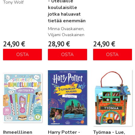
- Uteliaille
Tony Wolf
koululaisille
jotka haluavat
tietää enemmän
Minna Ovaskainen,
Viljami Ovaskainen
24,90
€
28,90
€
24,90
€
OSTA
OSTA
OSTA
Lue lisää
Lue lisää
Lue lisää
Ihmeelllinen
Harry Potter -
Työmaa - Lue,