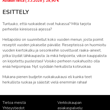
Alhaisin hinta (
3.3.2026
):
28,90
€
ESITTELY
Tuntuuko, että ruokaideat ovat hukassa? Mitä tarjota
perheelle kiireisessä arjessa?
Hellapoliisi on suunnitellut koko vuoden menun, josta poimit
reseptit vuoden jokaiselle päivälle. Resepteissä on huomioitu
vuoden kiertokulku ja sesonkeihin soveltuvat raaka-aineet,
jotka löydät lähikaupasta. Ja mikä helpointa, viikon kauppalista
on kirjoitettu puolestasi! Voisiko perheen ruokahuolto olla
enää helpompaa. Nyt syödään herkullista kotiruokaa.
Mukana pienen budjetin ruokakuukausi eli kuinka teet
herkullista ruokaa ja säästät vielä enemmän rahaa!
Tietoa meistä
Verkkokaupan
Yhteystiedot
asiakaspalvelu: