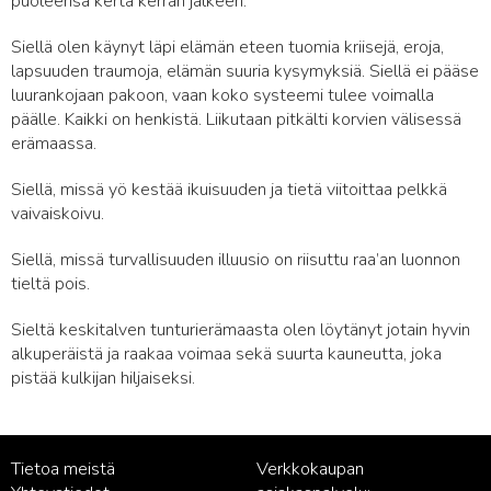
puoleensa kerta kerran jälkeen.
Siellä olen käynyt läpi elämän eteen tuomia kriisejä, eroja,
lapsuuden traumoja, elämän suuria kysymyksiä. Siellä ei pääse
luurankojaan pakoon, vaan koko systeemi tulee voimalla
päälle. Kaikki on henkistä. Liikutaan pitkälti korvien välisessä
erämaassa.
Siellä, missä yö kestää ikuisuuden ja tietä viitoittaa pelkkä
vaivaiskoivu.
Siellä, missä turvallisuuden illuusio on riisuttu raa’an luonnon
tieltä pois.
Sieltä keskitalven tunturierämaasta olen löytänyt jotain hyvin
alkuperäistä ja raakaa voimaa sekä suurta kauneutta, joka
pistää kulkijan hiljaiseksi.
Tietoa meistä
Verkkokaupan