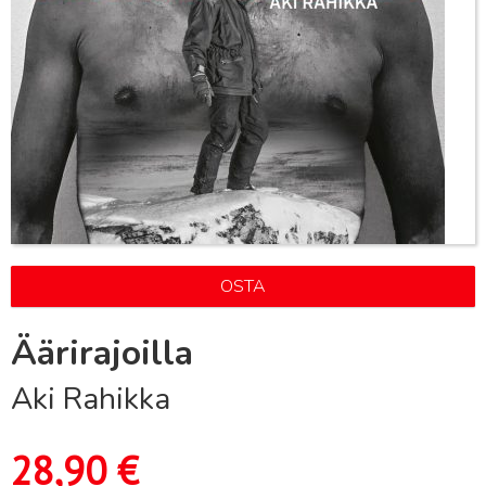
OSTA
Äärirajoilla
Aki Rahikka
28,90
€