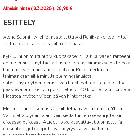
Alhaisin hinta (
8.3.2026
):
28,90
€
ESITTELY
Alone Suomi -tv-ohjelmasta tuttu Aki Rahikka kertoo, miltä
tuntuu, kun ollaan äärirajoilla erämaassa.
Kylkiluuni on murtunut viikko takaperin Haltilla, vasen ranteeni
on turvonnut ja nyt täällä Suomen erämaisimmassa pisteessä
huomaan vammauttaneeni polveni. Puhelin ei kuulu
lähimainkaan eikä minulla ole minkäänlaista
satelliittiyhteyteen perustuvaa hätälähetintä. Täältä on itse
päästävä omin keinoin pois. Tielle on 40 kilometriä linnuntietä.
Maastoa myöten viiden päivän hiihtomatka…
Minun sielunmaisemassani hiihdetään avotunturissa. Yksin.
Vain sieltä löydän rajani, vain siellä tunnen olevani jotenkin
oikeassa paikassa. Alueet, jotka kasvattavat luonnetta, ja
olosuhteet, jotka opettavat nöyryyttä, vetävät minua