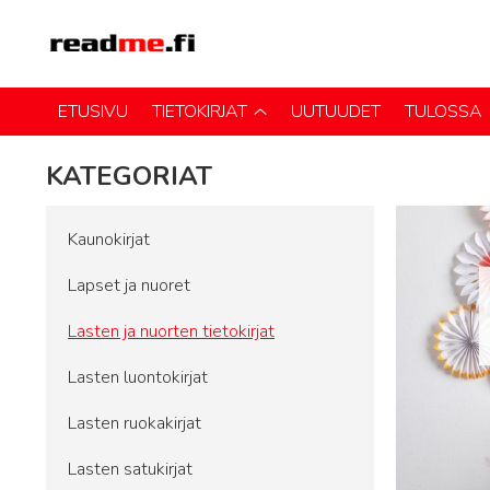
ETUSIVU
TIETOKIRJAT
UUTUUDET
TULOSSA
KATEGORIAT
Kaunokirjat
Lapset ja nuoret
Lasten ja nuorten tietokirjat
Lasten luontokirjat
Lasten ruokakirjat
Lasten satukirjat