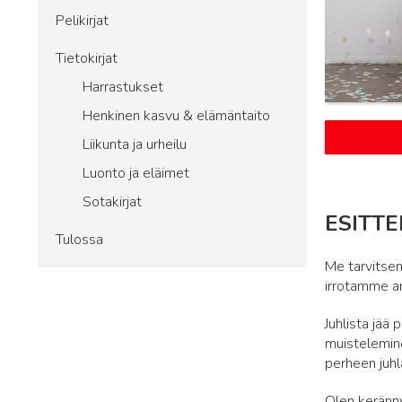
Pelikirjat
Tietokirjat
Harrastukset
Henkinen kasvu & elämäntaito
Liikunta ja urheilu
Luonto ja eläimet
Sotakirjat
ESITTE
Tulossa
Me tarvitsem
irrotamme ar
Juhlista jää
muistelemine
perheen juhla
Olen kerännyt