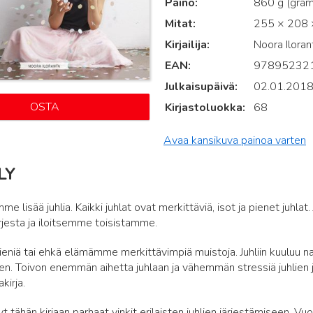
Paino
860 g (gra
Mitat
255 × 208 ×
Kirjailija
Noora Iloran
EAN
97895232
Julkaisupäivä
02.01.201
OSTA
Kirjastoluokka
68
Avaa kansikuva painoa varten
LY
me lisää juhlia. Kaikki juhlat ovat merkittäviä, isot ja pienet juhl
jesta ja iloitsemme toisistamme.
 pieniä tai ehkä elämämme merkittävimpiä muistoja. Juhliin kuuluu 
n. Toivon enemmän aihetta juhlaan ja vähemmän stressiä juhlien j
kirja.
 tähän kirjaan parhaat vinkit erilaisten juhlien järjestämiseen. Vuo