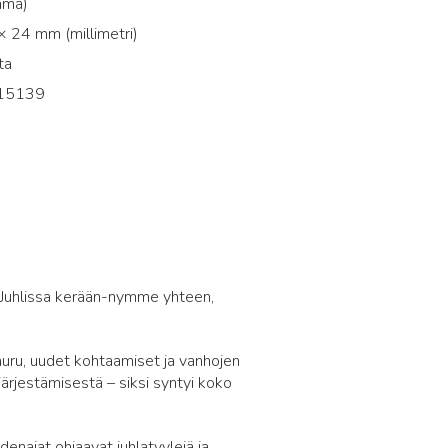
mma)
 24 mm (millimetri)
ta
15139
8
at. Juhlissa kerään-nymme yhteen,
nauru, uudet kohtaamiset ja vanhojen
ärjestämisestä – siksi syntyi koko
denajat ohjaavat juhlatyylejä ja