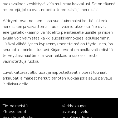
ruokavalioon keskittyvä kirja mullistaa kokkailusi. Se on täynnä
reseptejä, jotka ovat nopeita, terveellisiä ja herkullisia.
Airfryerit ovat nousemassa suosituimmaksi keittiölaitteeksi
herkullisen ja vaivattoman ruoan valmistuksessa. Ne ovat
energiatehokkaampi vaihtoehto perinteiselle uunille, ja niiden
avulla voit valmistaa kaikki suosikkiannoksesi edullisemmin.
Lisäksi vähäöljyinen kypsennysmenetelmä on täydellinen, jos
seuraat kalorinkulutustasi. Kirjan reseptien avulla voit edistää
terveyttäsi nauttimalla ravinteikkaista raaka-aineista
valmistettuja ruokia.
Luvut kattavat alkuruoat ja naposteltavat, nopeat lounaat,
arkiruoat ja makeat herkut; tarjoten ruokaa jokaiselle päivälle
ja tilaisuudelle.
Tietoa meistä
Verkkokaupan
Yhteystiedot
asiakaspalvelu:
Rekisteriseloste
posti@readme.fi