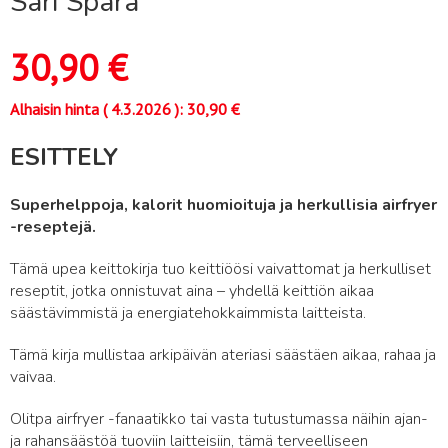
Sari Spåra
30,90
€
Alhaisin hinta (
4.3.2026
):
30,90
€
ESITTELY
Superhelppoja, kalorit huomioituja ja herkullisia airfryer
-reseptejä.
Tämä upea keittokirja tuo keittiöösi vaivattomat ja herkulliset
reseptit, jotka onnistuvat aina – yhdellä keittiön aikaa
säästävimmistä ja energiatehokkaimmista laitteista.
Tämä kirja mullistaa arkipäivän ateriasi säästäen aikaa, rahaa ja
vaivaa.
Olitpa airfryer -fanaatikko tai vasta tutustumassa näihin ajan-
ja rahansäästöä tuoviin laitteisiin, tämä terveelliseen