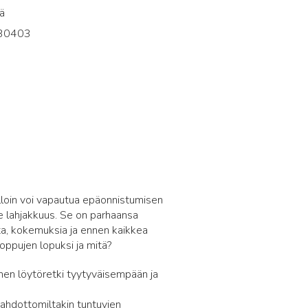
ä
30403
0
Silloin voi vapautua epäonnistumisen
le lahjakkuus. Se on parhaansa
tta, kokemuksia ja ennen kaikkea
oppujen lopuksi ja mitä?
nen löytöretki tyytyväisempään ja
 mahdottomiltakin tuntuvien