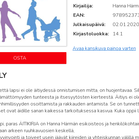
Kirjailija
Hanna Härm
EAN
97895237
Julkaisupäivä
02.01.202
Kirjastoluokka
14.1
Avaa kansikuva painoa varten
OSTA
LY
, että lapsi ei ole äitiydessä onnistumisen mitta, on huojentavaa. 
ttämättömyyden tunteesta ja itsesyytösten kierteestä. Äitiys ei o
 inhimillisyyden osoittamista ja rakkauden antamista. Se on tunne
et ovat äidille sanan kaikessa tarkoituksessa kasvua. Kuka oppii l
i, paras ÄITIKIRJA on Hanna Härmän esikoisteos ja henkilökohtai
aan arkeen ruuhkavuosien keskellä,
yvinvointi ja toiveet usein jäävät kiireiden ja yhteiskunnan välillä