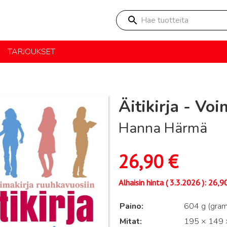
Hae tuotteita
TARJOUKSET
Äitikirja - Vo
Hanna Härmä
26,90
€
Alhaisin hinta (
3.3.2026
):
26,9
Paino
604 g (gra
Mitat
195 × 149 ×