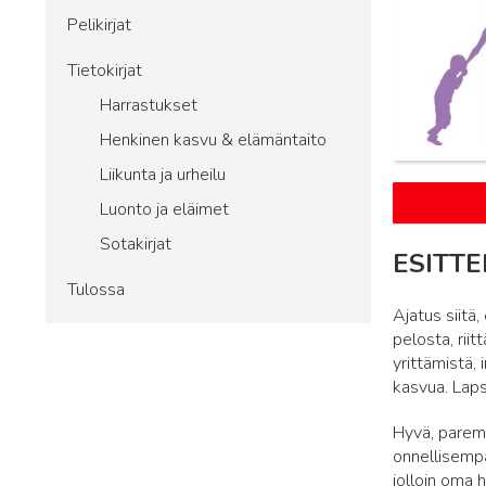
Pelikirjat
Tietokirjat
Harrastukset
Henkinen kasvu & elämäntaito
Liikunta ja urheilu
Luonto ja eläimet
Sotakirjat
ESITTE
Tulossa
Ajatus siitä
pelosta, rii
yrittämistä,
kasvua. Laps
Hyvä, paremp
onnellisemp
jolloin oma h