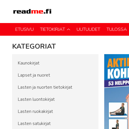
ETUSIVU
TIETOKIRJAT
UUTUUDET
TULOSSA
KATEGORIAT
Kaunokirjat
Lapset ja nuoret
Lasten ja nuorten tietokirjat
Lasten luontokirjat
Lasten ruokakirjat
Lasten satukirjat