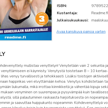
ISBN
978952
Kustantaja
Readme.f
Julkaisukuukausi
maalisku
Avaa kansikuva painoa varten
LY
ohdevenyttely mullistaa venyttelyn! Venytetään vain 2 sekuntia ja 
 venyttämiseen ei käynnisty. Venytystä toistetaan 8 – 10 kertaa 
lihas venyy turvallisesti ja tehokkaasti. Lisäksi toistojen aktiivisel
naan happirikas veri elvyttämään kehoa. Venytys kohdistetaan tarka
mään liukumalla, mikä irrottaa kiinnikkeitä ja vähentää kipuja sek
 mukaan venyminen on suurempaa ja pysyvämpää kuin tavallisessa 
lystä, sillä palautuminen raskaasta harjoituksesta on nopeampaa,
semmin ja saavuttaa huippukunto nopeammin. Kohdevenyttelyä voi