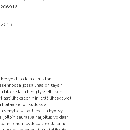
2206916
i
u 2013
kevyesti, jolloin elimistön
asennossa, jossa lihas on täysin
la liikkeellä ja hengityksellä sen
sti lihakseen niin, että lihaskalvot
ä hoitaa kehon kudoksia.
venyttelyssä. Urheilija hyötyy
 jolloin seuraava harjoitus voidaan
daan tehdä täydellä teholla ennen