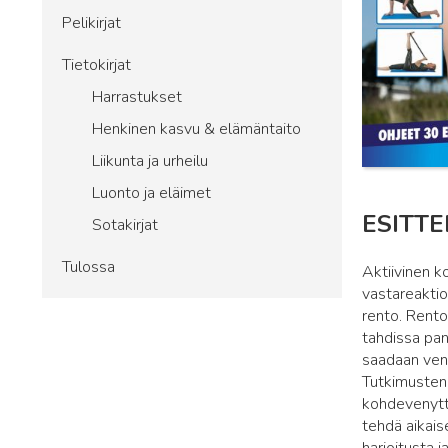
Pelikirjat
Tietokirjat
Harrastukset
Henkinen kasvu & elämäntaito
Liikunta ja urheilu
Luonto ja eläimet
ESITTE
Sotakirjat
Tulossa
Aktiivinen k
vastareaktio
rento. Rento 
tahdissa pan
saadaan veny
Tutkimusten
kohdevenytte
tehdä aikai