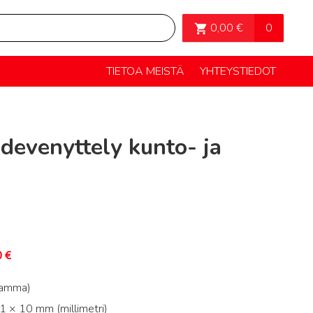
OSTOSKORI>
0
0,00
€
TIETOA MEISTÄ
YHTEYSTIEDOT
devenyttely kunto- ja
0
€
ramma)
 × 10 mm (millimetri)