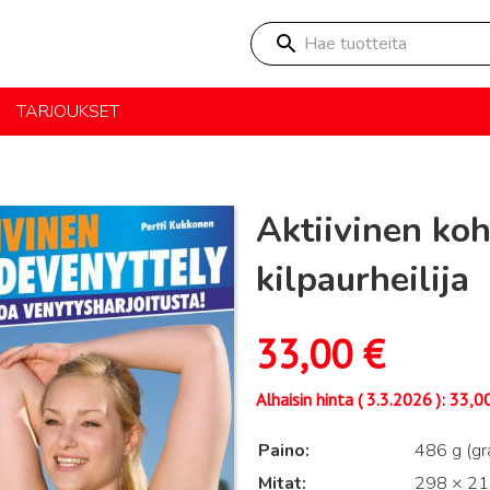
Hae tuotteita
TARJOUKSET
Aktiivinen koh
kilpaurheilija
33,00
€
Alhaisin hinta (
3.3.2026
):
33,0
Paino
486 g (g
Mitat
298 × 211