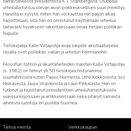
harrastaneesta presidentistä K. J. Ståhlbergista. Stubbille
urheilulla tuntuu olevan aivan poikkeuksellisen suuri merkitys.
Häneltä ei kysytä, miten hän voi käyttää niin paljon aikaa
harjoitteluun, sillä hän on onnistunut käyttämään urheilua
taitavasti hyväkseen rakentaessaan omaa tietään politiikan
huipulle.
Tietokirjailija Kalle Virtapohja avaa lukijalle ainutlaatuisella
tavalla ovet politiikan, vallan ja urheilun kammareihin.
Filosofian tohtori ja liikuntatieteiden maisteri Kalle Virtapohja
(s. 1962) on tehnyt yli 50 tietokirjaa historiamme
suurhahmoista kuten Paavo Nurmesta, Urho Kekkosesta, Iivo
Niskasesta, Juuso Waldenista ja Lauri Pihkalasta. Hän on
tutkinut ja kirjoittanut presidenttien urheiluharrastuksista
useissa kirjoissaan ja artikkeleissaan sekä pitänyt samasta
aiheesta luentoja eri puolilla Suomea.
Tietoa meistä
Verkkokaupan