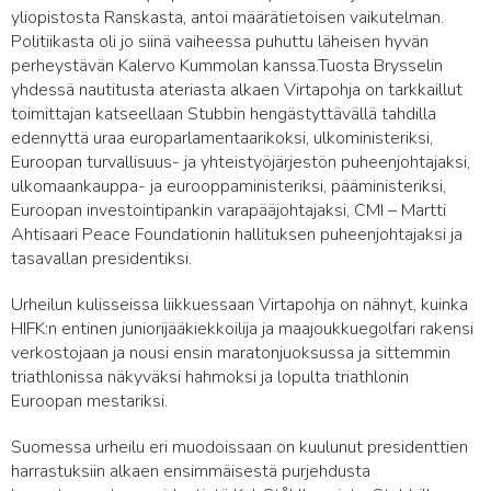
yliopistosta Ranskasta, antoi määrätietoisen vaikutelman.
Politiikasta oli jo siinä vaiheessa puhuttu läheisen hyvän
perheystävän Kalervo Kummolan kanssa.Tuosta Brysselin
yhdessä nautitusta ateriasta alkaen Virtapohja on tarkkaillut
toimittajan katseellaan Stubbin hengästyttävällä tahdilla
edennyttä uraa europarlamentaarikoksi, ulkoministeriksi,
Euroopan turvallisuus- ja yhteistyöjärjestön puheenjohtajaksi,
ulkomaankauppa- ja eurooppaministeriksi, pääministeriksi,
Euroopan investointipankin varapääjohtajaksi, CMI – Martti
Ahtisaari Peace Foundationin hallituksen puheenjohtajaksi ja
tasavallan presidentiksi.
Urheilun kulisseissa liikkuessaan Virtapohja on nähnyt, kuinka
HIFK:n entinen juniorijääkiekkoilija ja maajoukkuegolfari rakensi
verkostojaan ja nousi ensin maratonjuoksussa ja sittemmin
triathlonissa näkyväksi hahmoksi ja lopulta triathlonin
Euroopan mestariksi.
Suomessa urheilu eri muodoissaan on kuulunut presidenttien
harrastuksiin alkaen ensimmäisestä purjehdusta