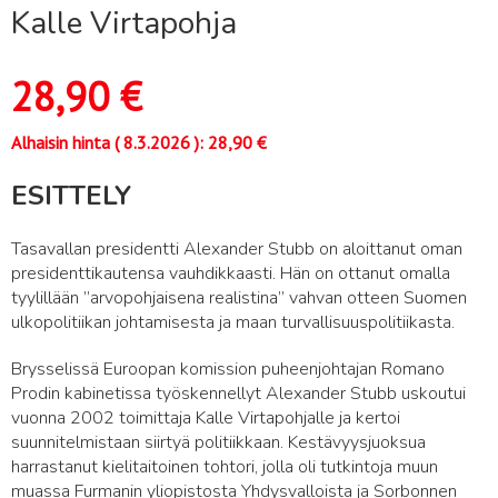
Kalle Virtapohja
28,90
€
Alhaisin hinta (
8.3.2026
):
28,90
€
ESITTELY
Tasavallan presidentti Alexander Stubb on aloittanut oman
presidenttikautensa vauhdikkaasti. Hän on ottanut omalla
tyylillään ”arvopohjaisena realistina” vahvan otteen Suomen
ulkopolitiikan johtamisesta ja maan turvallisuuspolitiikasta.
Brysselissä Euroopan komission puheenjohtajan Romano
Prodin kabinetissa työskennellyt Alexander Stubb uskoutui
vuonna 2002 toimittaja Kalle Virtapohjalle ja kertoi
suunnitelmistaan siirtyä politiikkaan. Kestävyysjuoksua
harrastanut kielitaitoinen tohtori, jolla oli tutkintoja muun
muassa Furmanin yliopistosta Yhdysvalloista ja Sorbonnen